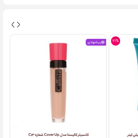
21%
پیشنهادی
آم
پی
کانسیلر کالیستا مدل Cover Up شماره C13