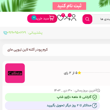
سبد خرید
پشتیبانی : 09190950269
کرم پودر آکنه لاین تیوپی مای
5 از 2 رای
آخرین بروزرسانی : 30 دی , 1403
گارانتی 5 ماهه دژاوو شاپ
حداکثر تا 2 روز دیگر تحویل بگیرید