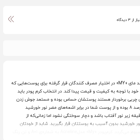
کرم پودرها یکی از لوازم پرکاربرد آرایشی به شمار می‌رود تا با زیرسازی درست بتوانید چهره‌ای بی‌عیب و نقص را داشته باشید؛ محصولی که توسط برند مای «MY» در اختیار مصرف کنندگان قرار گرفته برای پوست‌هایی که
د با توجه به کیفیت و قیمت پیدا کند. در انتخاب کرم پودر باید
های چربی برخوردار هستند پوستشان حساس بوده و مستعد جوش زدن
هستند؛ باید در انتخاب کرم‌پودر مناسب دقت لازم را داشته باشند و از کرم‌پودرهای فاقد چربی با منشأ آبی استفاده کنند. این محصول حاوی SPF با درصد 8 بوده و از پوست شما در برابر اشعه‌های مضر نور خورشید
می‌کند؛ SPF با درصدهای مختلف به شما این امکان را می‌دهد که چه مدت زیر نور خورشید باشید، به‌طور طبیعی هر شخصی می‌تواند 10 دقیقه زیر نور آفتاب باشد و دچار سوختگی نشود اما زمانی‌که از
نشان می‌دهد که در معرض نور خورشید بدون آسیب به پوستتان قرار بگیرید. شاید از خودتان
بپرسید سبوم چیست! سبوم ماده‌ای از جنس چربی و آخرین غده‌ی سبابه‌ی پوست است که باعث چرب شدن پوست می‌شود و موجب تنطیم ترشح سبوم می‌گردد. کرم‌پودر «My» مدلAcneline به شماره‌ی A01 و تن رنگ