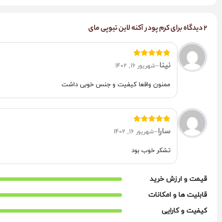
2 دیدگاه برای
کرم پودر آکنه لاین تیوپی مای
نمره
5
از 5
نینا
–
شهریور 16, 1402
ممنون واقعا کیفیت و جنس خوبی داشت
نمره
5
از 5
سارا
–
شهریور 16, 1402
تشکر خوب بود
قیمت و ارزش خرید
قابلیت ها و امکانات
کیفیت و کارایی