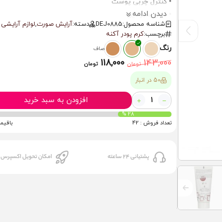
• کنترل چربی پوست
دیدن ادامه
• دارای سبومین
شناسه محصول:
DEJ0885
دسته:
آرایش صورت
,
لوازم آرایشی
برچسب:
کرم پودر آکنه
رنگ
صاف
118,000
143,000
تومان
تومان
50 در انبار
افزودن به سبد خرید
28 %
تعداد فروش : 42
باقیماند
پشتیانی 24 ساعته
امکان تحویل اکسپرس