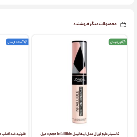
محصولات دیگر فروشنده
اورجینال
آماده ارسال
کانسیلر مایع لورال مدل اینفالیبل Infaillible حجم ۱۱ میل
فلوئید ضد آفتاب مای مدل yaluronic Acid