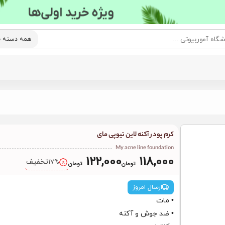
کرم پودر آکنه لاین تیوپی مای
My acne line foundation
122,000
118,000
تخفیف
17%
تومان
تومان
ارسال امروز
• مات
• ضد جوش و آکنه