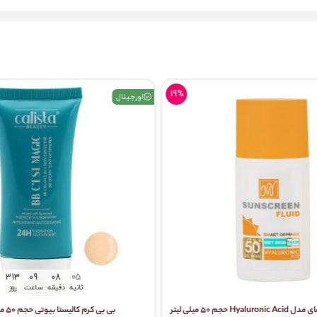
19%
اورجینال
04
313
09
08
ثانیه
دقیقه
ساعت
روز
H حجم 50 میلی لیتر
بی بی کرم کالیستا بیوتی حجم ۵۰ میلی لیتر