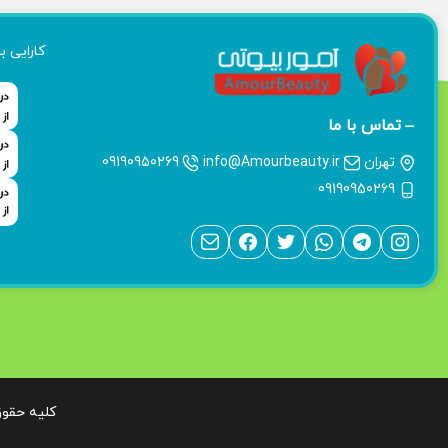
کارایی ب
تماس با ما
تهران
info@Amourbeauty.ir
09190950269
09190950269
کلیه حقوق