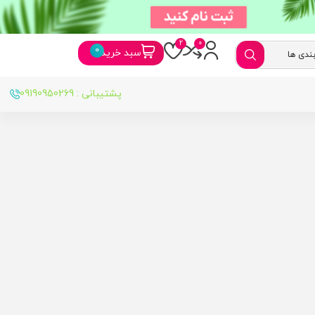
سبد خرید
پشتیبانی : 09190950269