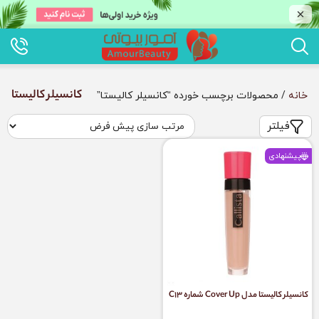
کانسیلر کالیستا
خانه
/ محصولات برچسب خورده “کانسیلر کالیستا”
فیلتر
پیشنهادی
کانسیلر کالیستا مدل Cover Up شماره C13