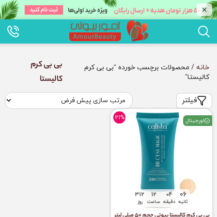
بی بی کرم
خانه
/ محصولات برچسب خورده “بی بی کرم
کالیستا”
کالیستا
فیلتر
21%
اورجینال
06
312
12
04
ثانیه
دقیقه
ساعت
روز
بی بی کرم کالیستا بیوتی حجم ۵۰ میلی لیتر