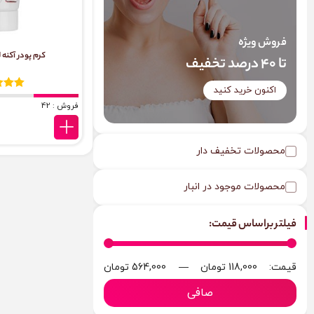
فروش ویژه
کرم پودر آکنه 
تا 40 درصد تخفیف
اکنون خرید کنید
فروش : 42
محصولات تخفیف دار
محصولات موجود در انبار
فیلتر براساس قیمت:
قيمت:
118,000 تومان
—
564,000 تومان
صافی