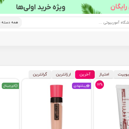
وبیت
امتیاز
آخرین
ارزانترین
گرانترین
17%
پیشنهادی
اورجینال