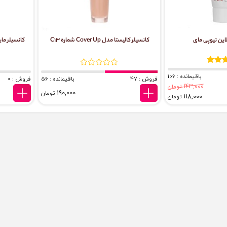
لاین تیوپی مای
کانسیلر کالیستا مدل Cover Up شماره C13
باقیمانده : 106
فروش : 47
باقیمانده : 56
فروش : 0
143,000
تومان
190,000
تومان
118,000
تومان