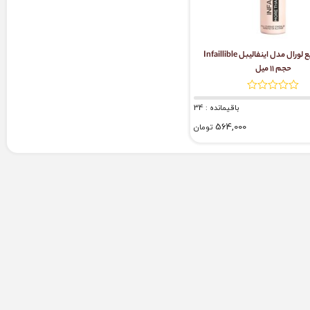
کانسیلر مایع لورال مدل اینفالیبل Infaillible
حجم ۱۱ میل
باقیمانده : 34
564,000
تومان