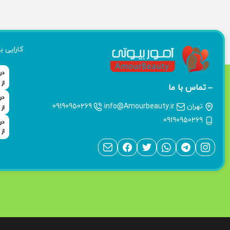
کارایی ب
تماس با ما
تهران
info@Amourbeauty.ir
09190950269
09190950269