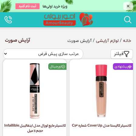
آرایش صورت
خانه
/
لوازم آرایشی
/ آرایش صورت
فیلتر
پیشنهادی
اورجینال
کانسیلر کالیستا مدل Cover Up شماره C13
کانسیلر مایع لورال مدل اینفالیبل Infaillible
حجم ۱۱ میل