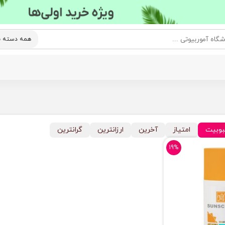
وبیت
امتیاز
آخرین
ارزانترین
گرانترین
19%