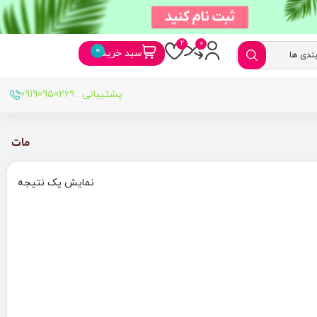
سبد خرید
پشتیبانی : 09190950269
مات
نمایش یک نتیجه