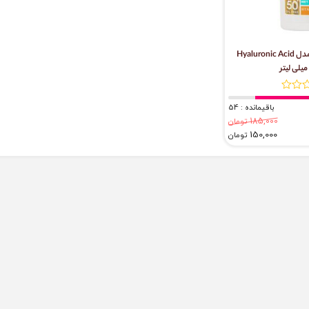
فلوئید ضد آفتاب مای مدل Hyaluronic Acid
باقیمانده : 54
185,000
تومان
150,000
تومان